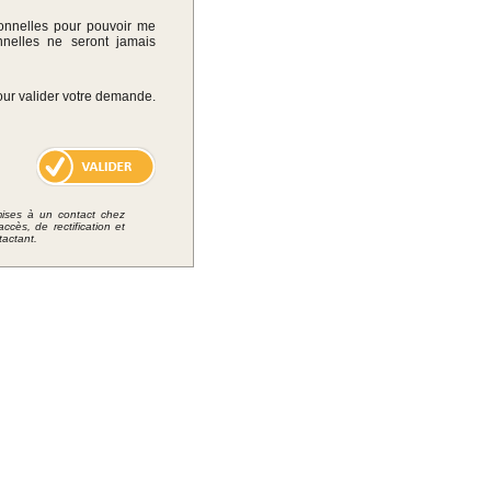
onnelles pour pouvoir me
nelles ne seront jamais
 pour valider votre demande.
smises à un contact chez
cès, de rectification et
actant.