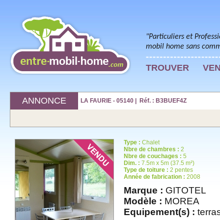
"Particuliers et Profess
mobil home sans commi
TROUVER
VE
ANNONCE
LA FAURIE - 05140 | Réf. : B3BUEF4Z
Type :
Chalet
Nbre de chambres :
2
Nbre de couchages :
5
Dim. :
7.5m x 5m (37.5 m²)
Type de toiture :
2 pentes
Année de fabrication :
2008
Marque :
GITOTEL
Modèle :
MOREA
Equipement(s) :
terras