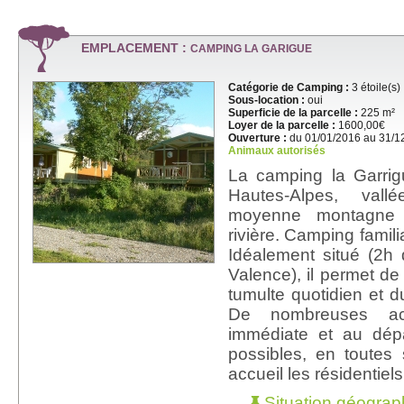
EMPLACEMENT :
CAMPING LA GARIGUE
Catégorie de Camping :
3 étoile(s)
Sous-location :
oui
Superficie de la parcelle :
225 m²
Loyer de la parcelle :
1600,00€
Ouverture :
du 01/01/2016 au 31/1
Animaux autorisés
La camping la Garrig
Hautes-Alpes, va
moyenne montagne
rivière. Camping famil
Idéalement situé (2h 
Valence), il permet de
tumulte quotidien et 
De nombreuses act
immédiate et au dép
possibles, en toutes
accueil les résidentiel
Situation géograp