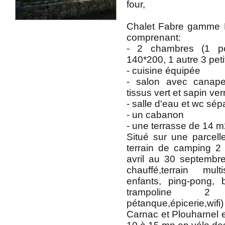
four,
Chalet Fabre gamme P
comprenant:
- 2 chambres (1 po
140*200, 1 autre 3 peti
- cuisine équipée
- salon avec canape
tissus vert et sapin ve
- salle d'eau et wc sép
- un cabanon
- une terrasse de 14 m
Situé sur une parce
terrain de camping 2 
avril au 30 septembre
chauffé,terrain mul
enfants, ping-pong, 
trampoline 2
pétanque,épicerie,wi
Carnac et Plouharnel e