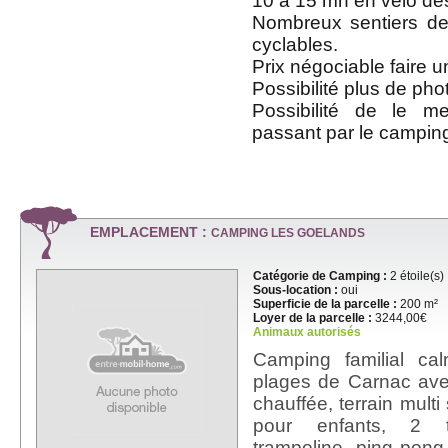
10 à 15 mn en vélo de
Nombreux sentiers de
cyclables.
Prix négociable faire un
Possibilité plus de pho
Possibilité de le m
passant par le campin
EMPLACEMENT :
CAMPING LES GOELANDS
Catégorie de Camping :
2 étoile(s)
Sous-location :
oui
Superficie de la parcelle :
200 m²
Loyer de la parcelle :
3244,00€
Animaux autorisés
Camping familial ca
plages de Carnac ave
chauffée, terrain multi
pour enfants, 2 t
trampoline, ping pong