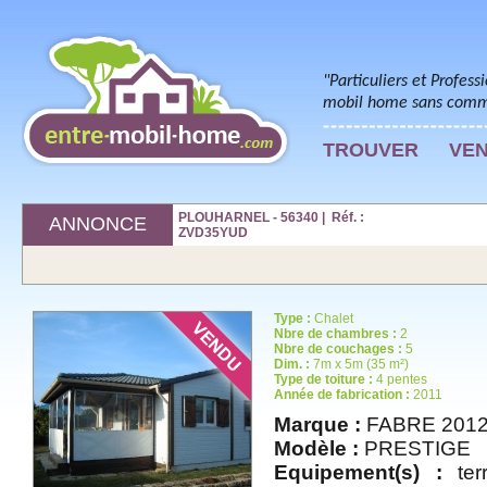
"Particuliers et Profess
mobil home sans commi
TROUVER
VE
PLOUHARNEL - 56340 | Réf. :
ANNONCE
ZVD35YUD
Type :
Chalet
Nbre de chambres :
2
Nbre de couchages :
5
Dim. :
7m x 5m (35 m²)
Type de toiture :
4 pentes
Année de fabrication :
2011
Marque :
FABRE 201
Modèle :
PRESTIGE
Equipement(s) :
terr