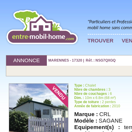
"Particuliers et Profess
mobil home sans commi
TROUVER
VE
ANNONCE
MARENNES - 17320 | Réf. : NSG7QXGQ
Type :
Chalet
Nbre de chambres :
3
Nbre de couchages :
6
Dim. :
10m x 6.8m (68 m²)
Type de toiture :
2 pentes
Année de fabrication :
2010
Marque :
CRL
Modèle :
SAGANE
Equipement(s) :
terr