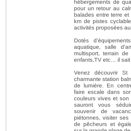
hébergements de qualit
pour un retour au ca
balades entre terre et
km de pistes cyclab
activités proposées au
Dotés d’équipemen
aquatique, salle d’a
multisport, terrain d
enfants,TV etc… il sait
Venez découvrir St 
charmante station balné
de lumière. En centr
faire escale dans s
couleurs vives et son 
sauront vous sédui
souvenir de vacan
piétonnes, visiter ses
de pêcheurs et égal
sur la grande plage de 