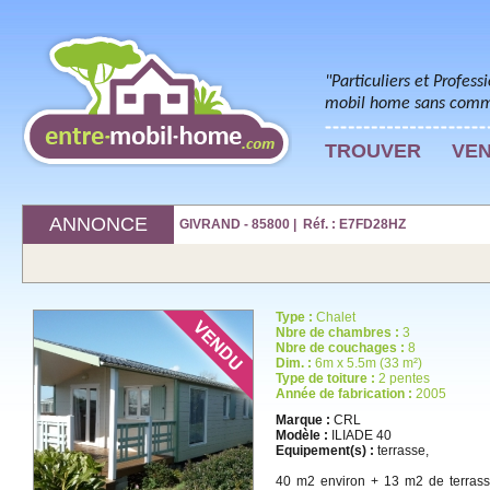
"Particuliers et Profess
mobil home sans commi
TROUVER
VE
ANNONCE
GIVRAND - 85800 | Réf. : E7FD28HZ
Type :
Chalet
Nbre de chambres :
3
Nbre de couchages :
8
Dim. :
6m x 5.5m (33 m²)
Type de toiture :
2 pentes
Année de fabrication :
2005
Marque :
CRL
Modèle :
ILIADE 40
Equipement(s) :
terrasse,
40 m2 environ + 13 m2 de terrasse