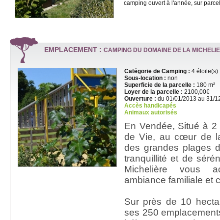
camping ouvert à l'année, sur parcel
EMPLACEMENT :
CAMPING DU DOMAINE DE LA MICHELI
Catégorie de Camping :
4 étoile(s)
Sous-location :
non
Superficie de la parcelle :
180 m²
Loyer de la parcelle :
2100,00€
Ouverture :
du 01/01/2013 au 31/1
Accès handicapés
Animaux autorisés
En Vendée, Situé à 2 
de Vie, au cœur de l
des grandes plages d
tranquillité et de séré
Michelière vous a
ambiance familiale et 
Sur près de 10 hect
ses 250 emplacements