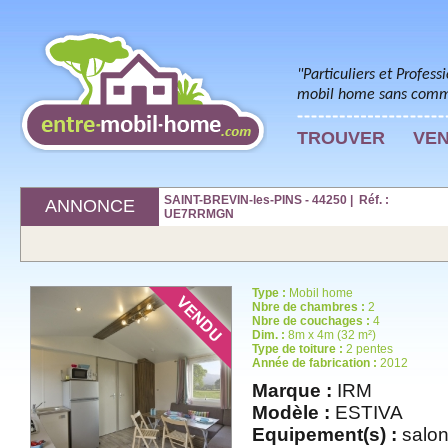
"Particuliers et Profess
mobil home sans commi
TROUVER
VE
SAINT-BREVIN-les-PINS - 44250 | Réf. :
ANNONCE
UE7RRMGN
Type :
Mobil home
Nbre de chambres :
2
Nbre de couchages :
4
Dim. :
8m x 4m (32 m²)
Type de toiture :
2 pentes
Année de fabrication :
2012
Marque :
IRM
Modèle :
ESTIVA
Equipement(s) :
salon 