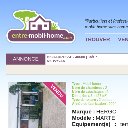
"Particuliers et Profess
mobil home sans commi
TROUVER
VE
BISCARROSSE - 40600 | Réf. :
ANNONCE
NK35YVAN
Type :
Mobil home
Nbre de chambres :
2
Nbre de couchages :
5
Dim. :
9m x 3m (27 m²)
Type de toiture :
2 pentes
Année de fabrication :
2004
Marque :
HERGO
Modèle :
MARTE
Equipement(s) :
terr