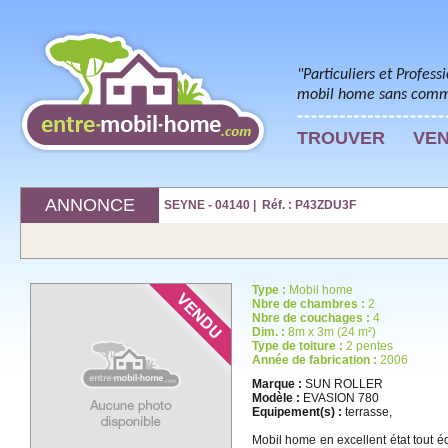
"Particuliers et Profess
mobil home sans commi
TROUVER
VE
ANNONCE
SEYNE - 04140 | Réf. : P43ZDU3F
Type :
Mobil home
Nbre de chambres :
2
Nbre de couchages :
4
Dim. :
8m x 3m (24 m²)
Type de toiture :
2 pentes
Année de fabrication :
2006
Marque :
SUN ROLLER
Modèle :
EVASION 780
Equipement(s) :
terrasse,
Mobil home en excellent état tout é