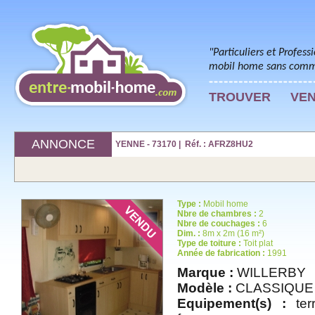
"Particuliers et Profess
mobil home sans commi
TROUVER
VE
ANNONCE
YENNE - 73170 | Réf. : AFRZ8HU2
Type :
Mobil home
Nbre de chambres :
2
Nbre de couchages :
6
Dim. :
8m x 2m (16 m²)
Type de toiture :
Toit plat
Année de fabrication :
1991
Marque :
WILLERBY
Modèle :
CLASSIQUE
Equipement(s) :
terr