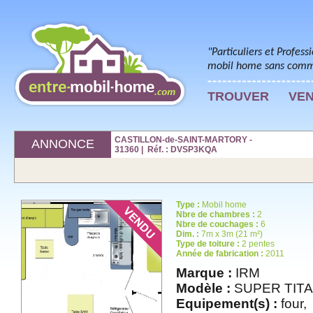
"Particuliers et Profess
mobil home sans commi
TROUVER
VE
CASTILLON-de-SAINT-MARTORY -
ANNONCE
31360 | Réf. : DVSP3KQA
Type :
Mobil home
Nbre de chambres :
2
Nbre de couchages :
6
Dim. :
7m x 3m (21 m²)
Type de toiture :
2 pentes
Année de fabrication :
2011
Marque :
IRM
Modèle :
SUPER TITA
Equipement(s) :
four,