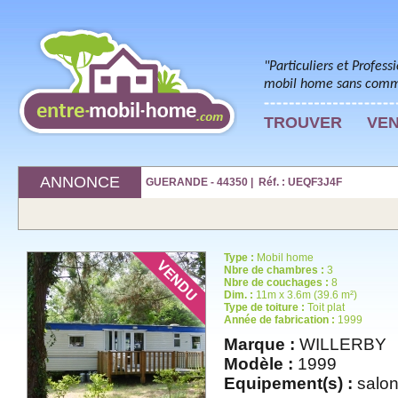
"Particuliers et Profess
mobil home sans commi
TROUVER
VE
ANNONCE
GUERANDE - 44350 | Réf. : UEQF3J4F
Type :
Mobil home
Nbre de chambres :
3
Nbre de couchages :
8
Dim. :
11m x 3.6m (39.6 m²)
Type de toiture :
Toit plat
Année de fabrication :
1999
Marque :
WILLERBY
Modèle :
1999
Equipement(s) :
salon 