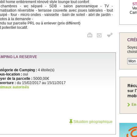
bil home entièrement rénové style lounge tout confort
ST
chambres - wc séparé - SDB - salon panoramique - TV -
Ve
imatisation réversible - terrasse couverte avec joues latérales - tout
Camp
uipé - four - micro ondes - vaisselle - bain de soleil - abri de jardin -
otos à la demande -
ndu sur parcelle PRL ou à enlever (prix différent)
t potentiel locatif.
CRÉ
Soyez
chois
AMPING LA RESERVE
tégorie de Camping :
4 étoile(s)
us-location :
oui
yer de la parcelle :
5000,00€
verture :
du 15/02/2017 au 15/11/2017
imaux autorisés
Situation géographique