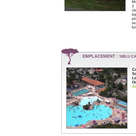
Mo
3 
cl
éq
ph
ve
for
EMPLACEMENT :
SIBLU C
Ca
So
Lo
Ou
An