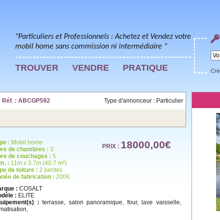
"Particuliers et Professionnels : Achetez et Vendez votre
mobil home sans commission ni intermédiaire "
TROUVER
VENDRE
PRATIQUE
Cré
 Réf. : ABCGP592
Type d'annonceur : Particulier
pe :
Mobil home
18000,00€
PRIX :
re de chambres :
3
re de couchages :
5
m. :
11m x 3.7m (40.7 m²)
pe de toiture :
2 pentes
née de fabrication :
2006
rque :
COSALT
dèle :
ELITE
uipement(s) :
terrasse, salon panoramique, four, lave vaisselle,
imatisation,