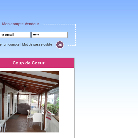
Mon compte Vendeur
er un compte
|
Mot de passe oublié
Coup de Coeur