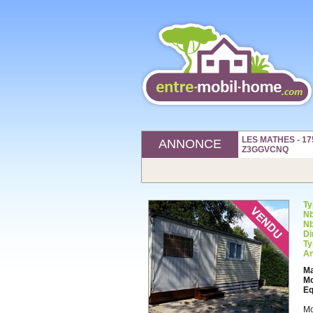
LES MATHES - 175
ANNONCE
Z3GGVCNQ
Ty
Nb
Nb
Di
Ty
An
Ma
Mo
Eq
Mo