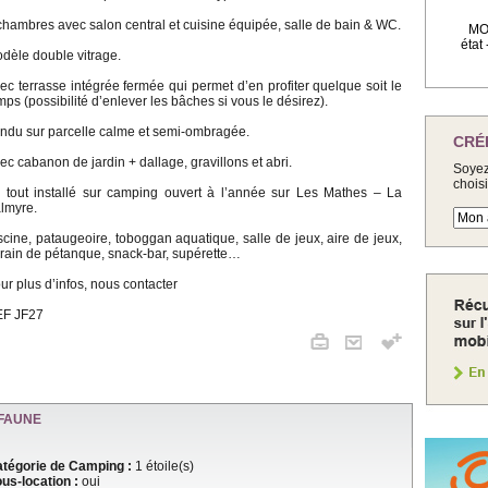
chambres avec salon central et cuisine équipée, salle de bain & WC.
MOB
état
dèle double vitrage.
ec terrasse intégrée fermée qui permet d’en profiter quelque soit le
mps (possibilité d’enlever les bâches si vous le désirez).
ndu sur parcelle calme et semi-ombragée.
CRÉ
ec cabanon de jardin + dallage, gravillons et abri.
Soyez
chois
 tout installé sur camping ouvert à l’année sur Les Mathes – La
lmyre.
scine, pataugeoire, toboggan aquatique, salle de jeux, aire de jeux,
rrain de pétanque, snack-bar, supérette…
ur plus d’infos, nous contacter
F JF27
FAUNE
tégorie de Camping :
1 étoile(s)
us-location :
oui