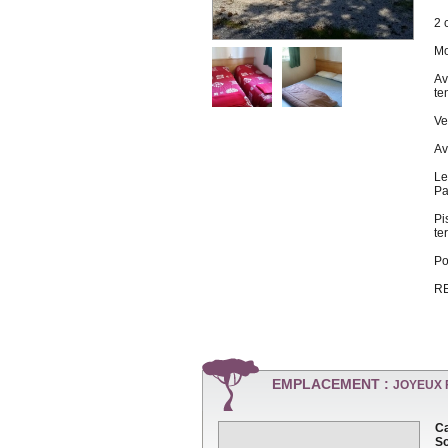
2 
Mo
Av
te
Ve
Av
Le
Pa
Pi
te
Po
RE
EMPLACEMENT :
JOYEUX 
Ca
So