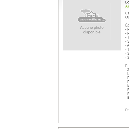
Lo
An
Ca
Ou
Éq
- 
- 
- 
- 
- 
- 
- 
- 
Pr
- 
- 
- 
- 
- 
- 
- 
- 
...
Po