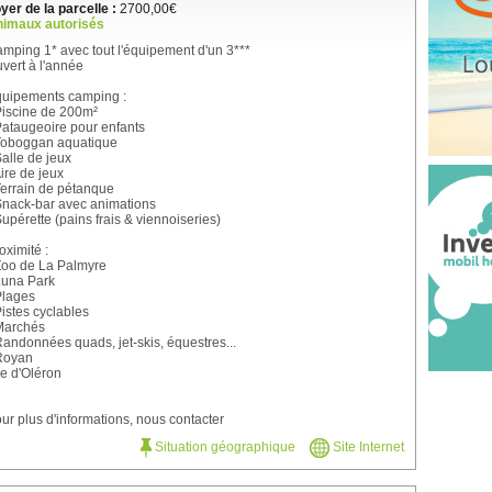
yer de la parcelle :
2700,00€
imaux autorisés
mping 1* avec tout l'équipement d'un 3***
vert à l'année
uipements camping :
Piscine de 200m²
Pataugeoire pour enfants
Toboggan aquatique
Salle de jeux
Aire de jeux
Terrain de pétanque
Snack-bar avec animations
Supérette (pains frais & viennoiseries)
oximité :
Zoo de La Palmyre
Luna Park
Plages
Pistes cyclables
Marchés
Randonnées quads, jet-skis, équestres...
Royan
Ile d'Oléron
ur plus d'informations, nous contacter
Situation géographique
Site Internet