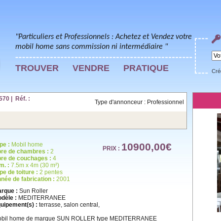
"Particuliers et Professionnels : Achetez et Vendez votre
mobil home sans commission ni intermédiaire "
TROUVER
VENDRE
PRATIQUE
Cré
70 | Réf. :
Type d'annonceur : Professionnel
pe :
Mobil home
10900,00€
PRIX :
re de chambres :
2
re de couchages :
4
m. :
7.5m x 4m (30 m²)
pe de toiture :
2 pentes
née de fabrication :
2001
rque :
Sun Roller
dèle :
MEDITERRANEE
uipement(s) :
terrasse, salon central,
bil home de marque SUN ROLLER type MEDITERRANEE