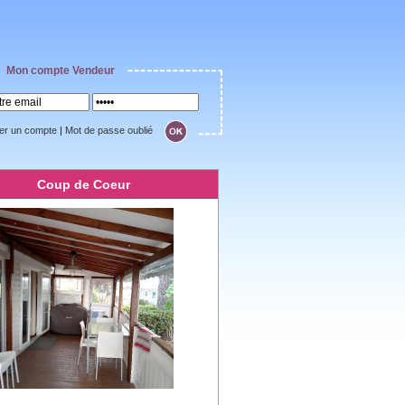
Mon compte Vendeur
er un compte
|
Mot de passe oublié
Coup de Coeur