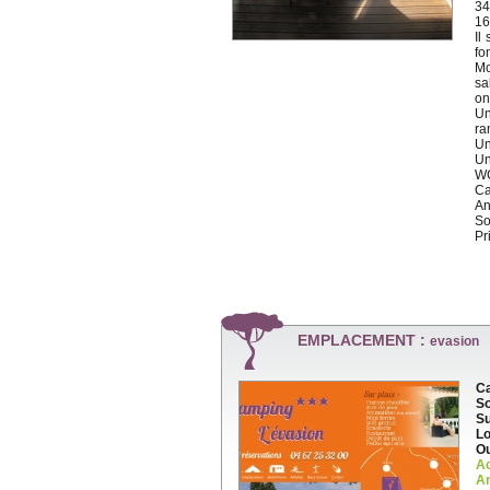
34
16
Il
fo
Mo
sa
on
Un
ra
Un
Un
WC
Ca
An
So
Pr
EMPLACEMENT :
evasion
Ca
So
Su
Lo
Ou
A
An