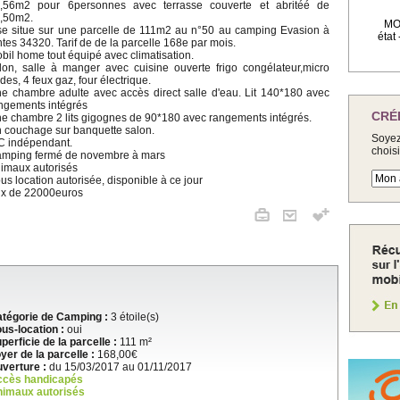
,56m2 pour 6personnes avec terrasse couverte et abritéé de
,50m2.
MOB
 se situe sur une parcelle de 111m2 au n°50 au camping Evasion à
état
ntes 34320. Tarif de de la parcelle 168e par mois.
bil home tout équipé avec climatisation.
lon, salle à manger avec cuisine ouverte frigo congélateur,micro
des, 4 feux gaz, four électrique.
e chambre adulte avec accès direct salle d'eau. Lit 140*180 avec
ngements intégrés
CRÉ
e chambre 2 lits gigognes de 90*180 avec rangements intégrés.
 couchage sur banquette salon.
Soyez
 indépendant.
chois
mping fermé de novembre à mars
imaux autorisés
us location autorisée, disponible à ce jour
ix de 22000euros
tégorie de Camping :
3 étoile(s)
us-location :
oui
perficie de la parcelle :
111 m²
yer de la parcelle :
168,00€
verture :
du 15/03/2017 au 01/11/2017
ccès handicapés
imaux autorisés