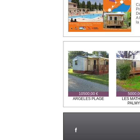
Ca
Pi
De
A 
la
10500,00 €
5000,0
ARGELES PLAGE
LES MATH
PALM