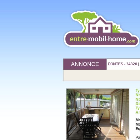
ANNONCE
FONTES - 34320 
Ty
Nb
Nb
Di
Ty
An
Ma
Mo
Eq
Pa