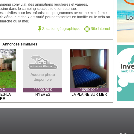
mping convivial, des animations régulières et variées.
scine dans le camping spacieuse et entretenue.
s activites pour les enfants sont programmés avec une mini ferme.
l\'extérieur le choix est varié pour des sorties en famille ou le vélo ou
 marche ou la mer.
Situation géographique
Site Internet
Annonces similaires
0 €
25000,00 €
10250,00 €
ES-LA
HYERES
LA PLAINE SUR MER
YRE