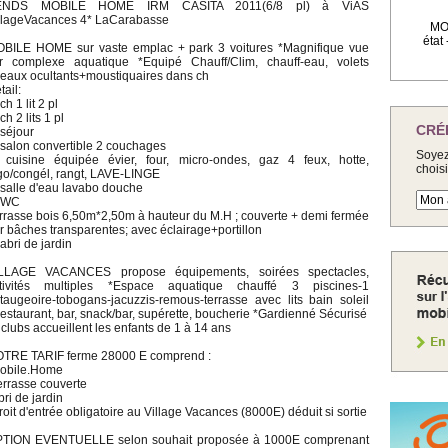
ENDS MOBILE HOME IRM CASITA 2011(6/8 pl) à ViAS
llageVacances 4* LaCarabasse
MOB
état
BILE HOME sur vaste emplac + park 3 voitures *Magnifique vue
r complexe aquatique *Equipé Chauff/Clim, chauff-eau, volets
deaux ocultants+moustiquaires dans ch
tail:
ch 1 lit 2 pl
ch 2 lits 1 pl
CRÉ
 séjour
 salon convertible 2 couchages
Soyez
 cuisine équipée évier, four, micro-ondes, gaz 4 feux, hotte,
chois
igo/congél, rangt, LAVE-LINGE
 salle d'eau lavabo douche
 WC
rrasse bois 6,50m*2,50m à hauteur du M.H ; couverte + demi fermée
r bâches transparentes; avec éclairage+portillon
 abri de jardin
LLAGE VACANCES propose équipements, soirées spectacles,
tivités multiples *Espace aquatique chauffé 3 piscines-1
taugeoire-tobogans-jacuzzis-remous-terrasse avec lits bain soleil
estaurant, bar, snack/bar, supérette, boucherie *Gardienné Sécurisé
 clubs accueillent les enfants de 1 à 14 ans
TRE TARIF ferme 28000 E comprend :
obile.Home
errasse couverte
bri de jardin
roit d'entrée obligatoire au Village Vacances (8000E) déduit si sortie
TION EVENTUELLE selon souhait proposée à 1000E comprenant