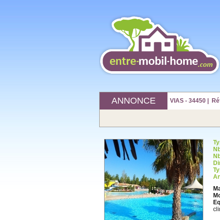
ANNONCE
VIAS - 34450 | R
Ty
Nb
Nb
Di
Ty
An
Ma
Mo
Eq
cl