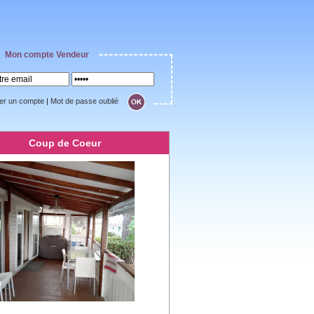
Mon compte Vendeur
er un compte
|
Mot de passe oublié
Coup de Coeur