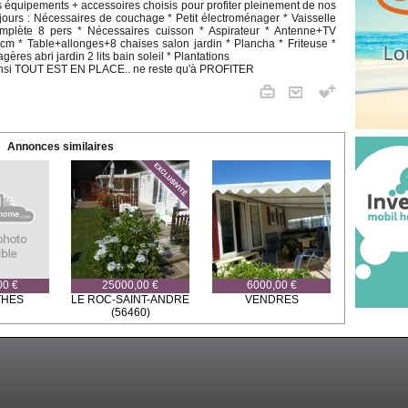
s équipements + accessoires choisis pour profiter pleinement de nos
jours : Nécessaires de couchage * Petit électroménager * Vaisselle
mplète 8 pers * Nécessaires cuisson * Aspirateur * Antenne+TV
cm * Table+allonges+8 chaises salon jardin * Plancha * Friteuse *
agères abri jardin 2 lits bain soleil * Plantations
nsi TOUT EST EN PLACE.. ne reste qu'à PROFITER
Annonces similaires
00 €
25000,00 €
6000,00 €
THES
LE ROC-SAINT-ANDRE
VENDRES
(56460)