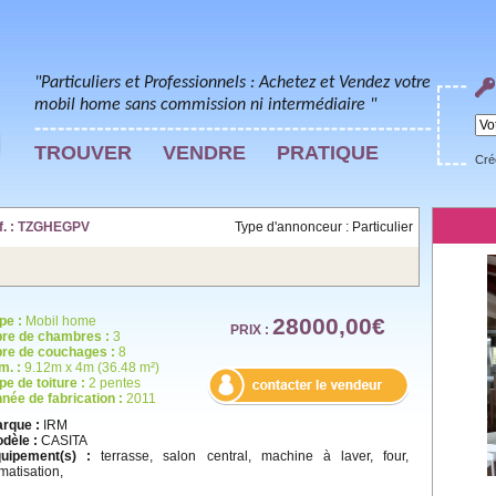
"Particuliers et Professionnels : Achetez et Vendez votre
mobil home sans commission ni intermédiaire "
TROUVER
VENDRE
PRATIQUE
Cré
éf. : TZGHEGPV
Type d'annonceur : Particulier
pe :
Mobil home
28000,00€
PRIX :
re de chambres :
3
re de couchages :
8
m. :
9.12m x 4m (36.48 m²)
pe de toiture :
2 pentes
née de fabrication :
2011
rque :
IRM
dèle :
CASITA
uipement(s) :
terrasse, salon central, machine à laver, four,
imatisation,