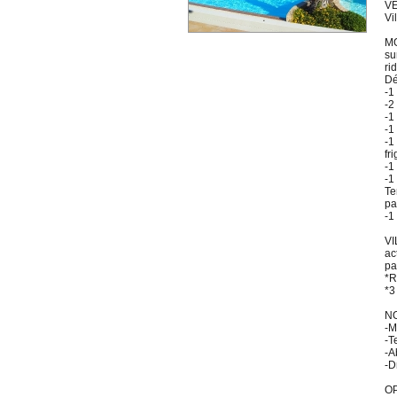
V
Vi
MO
su
ri
Dé
-1 
-2 
-1
-1
-1
fr
-1
-1
Te
pa
-1
VI
ac
pa
*R
*3
NO
-M
-T
-A
-D
OP