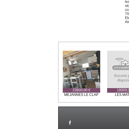
le
sé
co
70
Et
Ai
23800,00 €
18000,
MEJANNES LE CLAP
LES MA