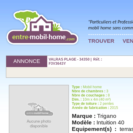
"Particuliers et Profess
mobil home sans commi
TROUVER
VE
VALRAS PLAGE - 34350 | Réf. :
ANNONCE
F3V3643Y
Type :
Mobil home
Nbre de chambres :
3
Nbre de couchages :
8
Dim. :
10m x 4m (40 m²)
Type de toiture :
2 pentes
Année de fabrication :
2015
Marque :
Trigano
Modèle :
Intuition 40
Equipement(s) :
terras