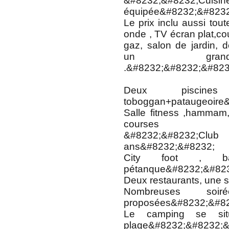
&#8232;&#8232
équipée&#8232;&#8232
Le prix inclu aussi tout
onde , TV écran plat,cou
gaz, salon de jardin, 
un gran
.&#8232;&#8232;&#823
Deux piscine
toboggan+pataugeoire
Salle fitness ,hammam,
courses
&#8232;&#8232;Clu
ans&#8232;&#8232;
City foot , ba
pétanque&#8232;&#82
Deux restaurants, une 
Nombreuses soir
proposées&#8232;&#8
Le camping se s
plage&#8232;&#8232;&