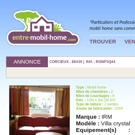
"Particuliers et Profess
mobil home sans commi
TROUVER
VE
ANNONCE
CORCIEUX - 88430 | Réf. : RGNP3Q44
Type :
Mobil home
Nbre de chambres :
2
Nbre de couchages :
6
Dim. :
12m x 3m (36 m²)
Type de toiture :
2 pentes
Année de fabrication :
2004
Marque :
IRM
Modèle :
Villa crystal
Equipement(s) :
t