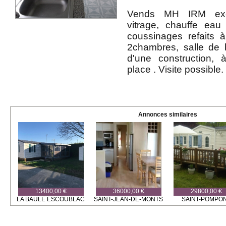
Vends MH IRM exce
vitrage, chauffe eau
coussinages refaits 
2chambres, salle de b
d'une construction, 
place . Visite possible.
Annonces similaires
13400,00 €
36000,00 €
29800,00 €
LA BAULE ESCOUBLAC
SAINT-JEAN-DE-MONTS
SAINT-POMPO