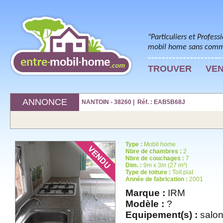
"Particuliers et Profess
mobil home sans commi
TROUVER
VE
ANNONCE
NANTOIN - 38260 | Réf. : EAB5B68J
Type :
Mobil home
Nbre de chambres :
2
Nbre de couchages :
7
Dim. :
9m x 3m (27 m²)
Type de toiture :
Toit plat
Année de fabrication :
2001
Marque :
IRM
Modèle :
?
Equipement(s) :
salon