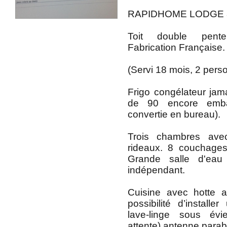
RAPIDHOME LODGE 83
Toit double pente
Fabrication Française.
(Servi 18 mois, 2 pers
Frigo congélateur jama
de 90 encore emba
convertie en bureau).
Trois chambres avec
rideaux. 8 couchages 
Grande salle d'ea
indépendant.
Cuisine avec hotte a
possibilité d’installe
lave-linge sous év
attente) antenne parab