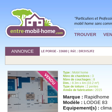
"Particuliers et Profess
mobil home sans commi
TROUVER
VE
ANNONCE
LE PORGE - 33680 | Réf. : DR3VSJF2
Type :
Mobil home
Nbre de chambres :
3
Nbre de couchages :
8
Dim. :
8.3m x 4m (33.2 m²)
Type de toiture :
2 pentes
Année de fabrication :
2015
Marque :
Rapidhome
Modèle :
LODGE 83
Equipement(s) :
climat