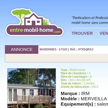
"Particuliers et Profess
mobil home sans commi
TROUVER
VE
ANNONCE
MARENNES - 17320 | Réf. : XTX5QRXJ
Type :
Mobil home
Nbre de chambres :
3
Nbre de couchages :
8
Dim. :
9m x 4m (36 m²)
Type de toiture :
2 pentes
Année de fabrication :
2012
Marque :
IRM
Modèle :
MERVEILLA 
Equipement(s) :
salon 