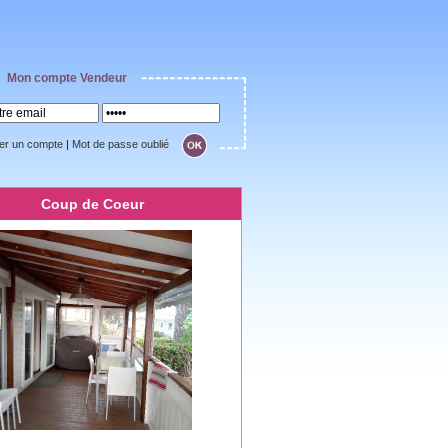
Mon compte Vendeur
er un compte
|
Mot de passe oublié
Coup de Coeur