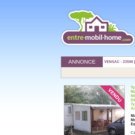
ANNONCE
VENSAC - 33590 
Ty
Nb
Nb
Di
Ty
An
Ma
Mo
Eq
Ca