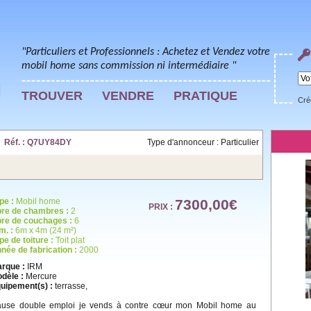
"Particuliers et Professionnels : Achetez et Vendez votre
mobil home sans commission ni intermédiaire "
TROUVER
VENDRE
PRATIQUE
Cré
| Réf. : Q7UY84DY
Type d'annonceur : Particulier
pe :
Mobil home
7300,00€
PRIX :
re de chambres :
2
re de couchages :
6
m. :
6m x 4m (24 m²)
pe de toiture :
Toit plat
née de fabrication :
2000
rque :
IRM
dèle :
Mercure
uipement(s) :
terrasse,
use double emploi je vends à contre cœur mon Mobil home au