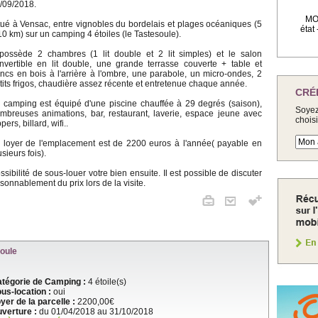
/09/2018.
MOB
tué à Vensac, entre vignobles du bordelais et plages océaniques (5
état
10 km) sur un camping 4 étoiles (le Tastesoule).
 possède 2 chambres (1 lit double et 2 lit simples) et le salon
nvertible en lit double, une grande terrasse couverte + table et
ncs en bois à l'arrière à l'ombre, une parabole, un micro-ondes, 2
tits frigos, chaudière assez récente et entretenue chaque année.
CRÉ
 camping est équipé d'une piscine chauffée à 29 degrés (saison),
Soyez
mbreuses animations, bar, restaurant, laverie, espace jeune avec
chois
ppers, billard, wifi..
 loyer de l'emplacement est de 2200 euros à l'année( payable en
usieurs fois).
ssibilité de sous-louer votre bien ensuite. Il est possible de discuter
isonnablement du prix lors de la visite.
oule
tégorie de Camping :
4 étoile(s)
us-location :
oui
yer de la parcelle :
2200,00€
verture :
du 01/04/2018 au 31/10/2018