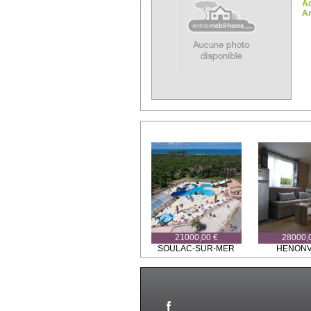
A
An
21000,00 €
28000,
SOULAC-SUR-MER
HENONV