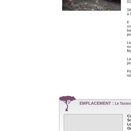
01
Si
à 
Il
co
ba
pe
Le
no
fli
Le
pl
Po
ra
EMPLACEMENT :
Le Tastes
Ca
So
Lo
Ou