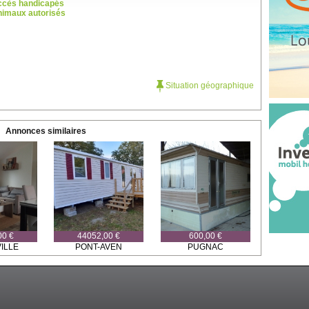
ccès handicapés
imaux autorisés
Situation géographique
Annonces similaires
00 €
44052,00 €
600,00 €
ILLE
PONT-AVEN
PUGNAC