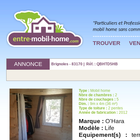
"Particuliers et Profess
mobil home sans commi
TROUVER
VE
ANNONCE
Brignoles - 83170 | Réf. : QBHTD5HB
Type :
Mobil home
Nbre de chambres :
2
Nbre de couchages :
5
Dim. :
9m x 4m (36 m²)
Type de toiture :
2 pentes
Année de fabrication :
2012
Marque :
O'Hara
Modèle :
Life
Equipement(s) :
terr