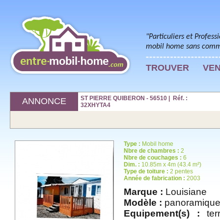
"Particuliers et Profess
mobil home sans commi
TROUVER
VE
ST PIERRE QUIBERON - 56510 | Réf. :
ANNONCE
32XHYTA4
Type :
Mobil home
Nbre de chambres :
2
Nbre de couchages :
6
Dim. :
10.85m x 4m (43.4 m²)
Type de toiture :
2 pentes
Année de fabrication :
2003
Marque :
Louisiane
Modèle :
panoramiqu
Equipement(s) :
terr