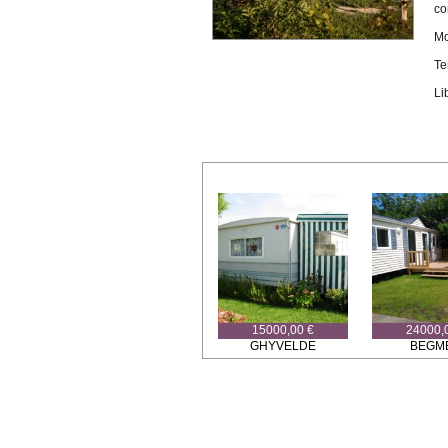
co
Mo
Te
Li
15000,00 €
24000,
GHYVELDE
BEGME