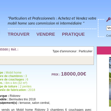
"Particuliers et Professionnels : Achetez et Vendez votre
mobil home sans commission ni intermédiaire "
TROUVER
VENDRE
PRATIQUE
Cré
5500 | Réf. :
Type d'annonceur : Particulier
pe :
Mobil home
18000,00€
PRIX :
re de chambres :
3
re de couchages :
6
m. :
8m x 4m (32 m²)
pe de toiture :
2 pentes
née de fabrication :
2018
rque :
Ridorev
dèle :
Bermudes trio 2018
uipement(s) :
terrasse, salon central,
 vends un Mobil home Ridorev 3 chambres 6 couchages avec