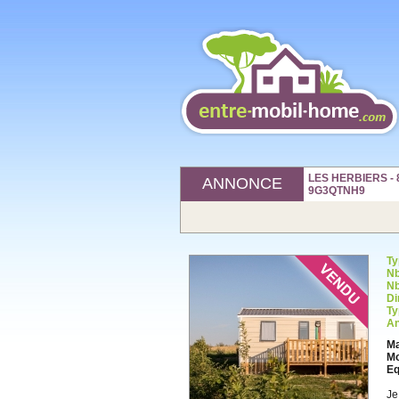
LES HERBIERS - 8
ANNONCE
9G3QTNH9
Ty
Nb
Nb
Di
Ty
An
Ma
Mo
Eq
Je