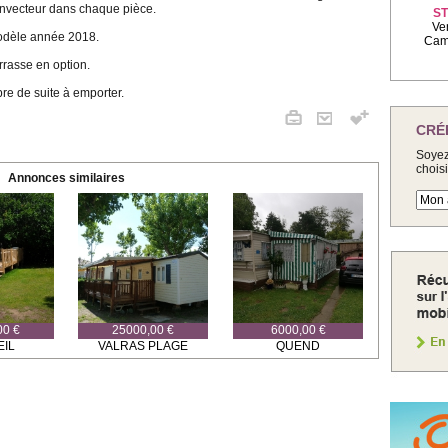
nvecteur dans chaque pièce.
ST
Ve
dèle année 2018.
Camp
rrasse en option.
bre de suite à emporter.
CRÉ
Soyez
chois
Annonces similaires
00 €
25000,00 €
6000,00 €
IL
VALRAS PLAGE
QUEND