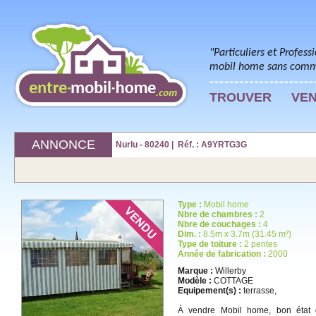
"Particuliers et Profess
mobil home sans commi
TROUVER
VE
ANNONCE
Nurlu - 80240 | Réf. : A9YRTG3G
Type :
Mobil home
Nbre de chambres :
2
Nbre de couchages :
4
Dim. :
8.5m x 3.7m (31.45 m²)
Type de toiture :
2 pentes
Année de fabrication :
2000
Marque :
Willerby
Modèle :
COTTAGE
Equipement(s) :
terrasse,
À vendre Mobil home, bon état 