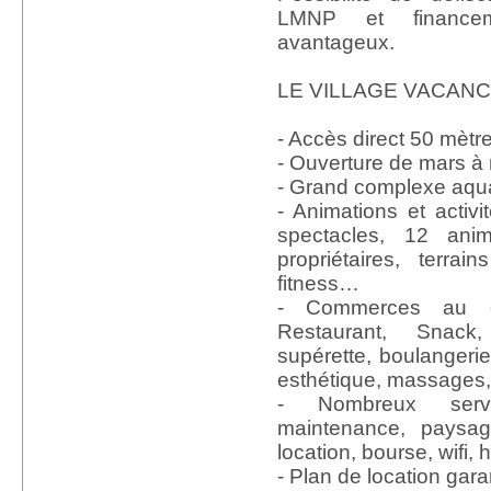
LMNP et financ
avantageux.
LE VILLAGE VACANCE
- Accès direct 50 mètr
- Ouverture de mars 
- Grand complexe aqu
- Animations et activi
spectacles, 12 ani
propriétaires, terrain
fitness…
- Commerces au c
Restaurant, Snac
supérette, boulangerie,
esthétique, massages,
- Nombreux servi
maintenance, paysag
location, bourse, wifi
- Plan de location gara