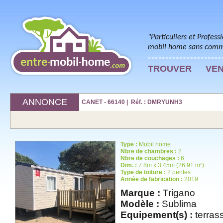
"Particuliers et Profess
mobil home sans commi
TROUVER
VE
ANNONCE
CANET - 66140 | Réf. : DMRYUNH3
Type :
Mobil home
Nbre de chambres :
2
Nbre de couchages :
6
Dim. :
7.8m x 3.45m (26.91 m²)
Type de toiture :
2 pentes
Année de fabrication :
2019
Marque :
Trigano
Modèle :
Sublima
Equipement(s) :
terrass