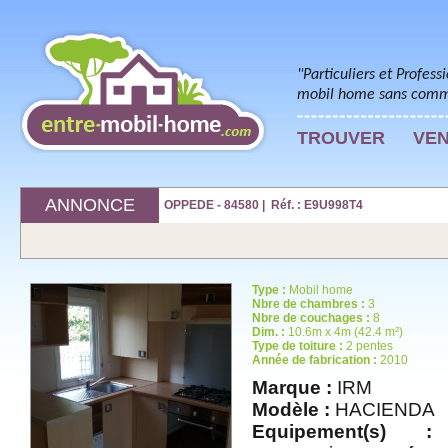
"Particuliers et Profess
mobil home sans commi
TROUVER
VE
ANNONCE
OPPEDE - 84580 | Réf. : E9U998T4
Type :
Mobil home
Nbre de chambres :
3
Nbre de couchages :
8
Dim. :
10.6m x 4m (42.4 m²)
Type de toiture :
2 pentes
Année de fabrication :
2010
Marque :
IRM
Modèle :
HACIENDA
Equipement(s) :
t