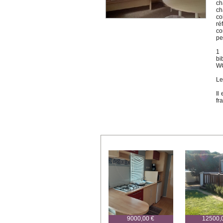
ch
ch
co
ré
co
pe
1 
bi
W
Le
Il
fr
9000,00 €
12500,