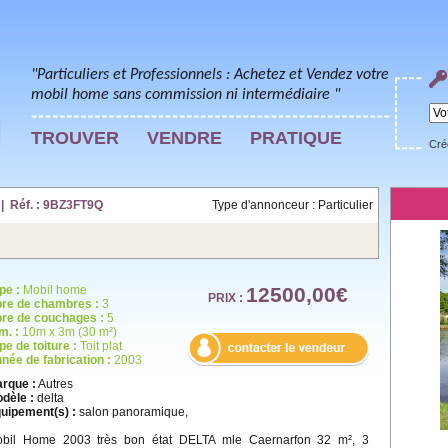
"Particuliers et Professionnels : Achetez et Vendez votre
mobil home sans commission ni intermédiaire "
TROUVER
VENDRE
PRATIQUE
Cré
| Réf. : 9BZ3FT9Q
Type d'annonceur : Particulier
pe :
Mobil home
12500,00€
PRIX :
re de chambres :
3
re de couchages :
5
m. :
10m x 3m (30 m²)
pe de toiture :
Toit plat
née de fabrication :
2003
rque :
Autres
dèle :
delta
uipement(s) :
salon panoramique,
bil Home 2003 très bon état DELTA mle Caernarfon 32 m², 3