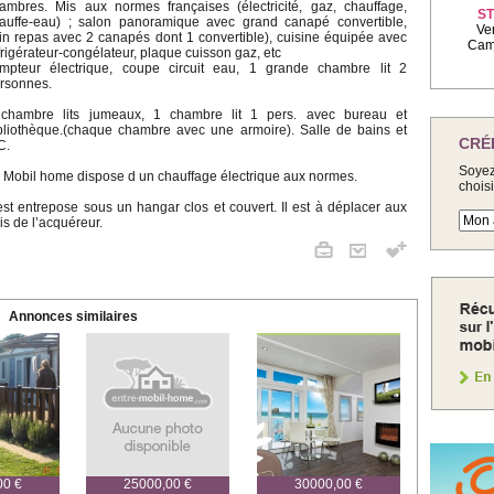
ambres. Mis aux normes françaises (électricité, gaz, chauffage,
ST
auffe-eau) ; salon panoramique avec grand canapé convertible,
Ve
in repas avec 2 canapés dont 1 convertible), cuisine équipée avec
Camp
frigérateur-congélateur, plaque cuisson gaz, etc
mpteur électrique, coupe circuit eau, 1 grande chambre lit 2
rsonnes.
chambre lits jumeaux, 1 chambre lit 1 pers. avec bureau et
bliothèque.(chaque chambre avec une armoire). Salle de bains et
CRÉ
C.
Soyez
 Mobil home dispose d un chauffage électrique aux normes.
chois
 est entrepose sous un hangar clos et couvert. Il est à déplacer aux
ais de l’acquéreur.
Annonces similaires
00 €
25000,00 €
30000,00 €