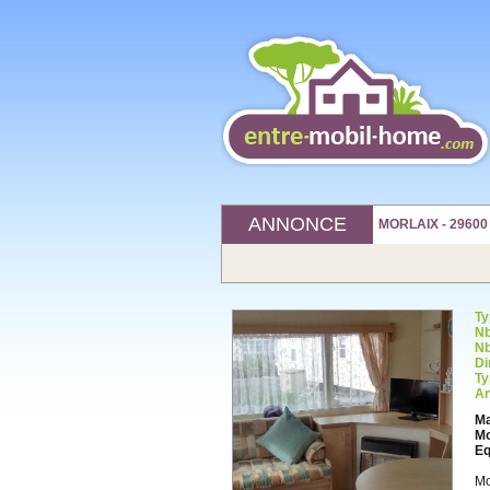
ANNONCE
MORLAIX - 29600 
Ty
Nb
Nb
Di
Ty
An
Ma
Mo
Eq
Mo