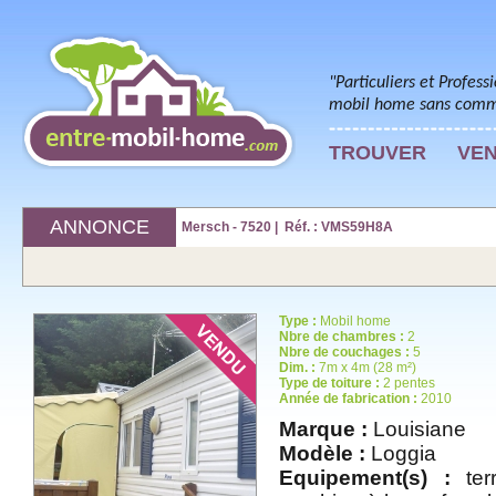
"Particuliers et Profess
mobil home sans commi
TROUVER
VE
ANNONCE
Mersch - 7520 | Réf. : VMS59H8A
Type :
Mobil home
Nbre de chambres :
2
Nbre de couchages :
5
Dim. :
7m x 4m (28 m²)
Type de toiture :
2 pentes
Année de fabrication :
2010
Marque :
Louisiane
Modèle :
Loggia
Equipement(s) :
terr