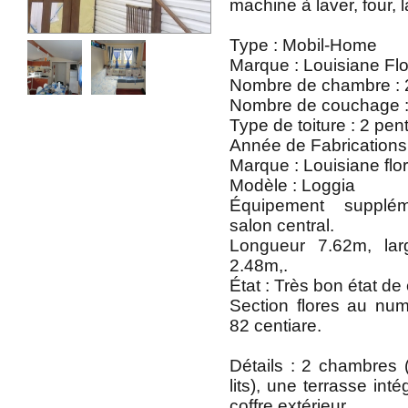
machine à laver, four, l
Type : Mobil-Home
Marque : Louisiane Fl
Nombre de chambre : 
Nombre de couchage :
Type de toiture : 2 pen
Année de Fabrications
Marque : Louisiane flo
Modèle : Loggia
Équipement supplém
salon central.
Longueur 7.62m, lar
2.48m,.
État : Très bon état de
Section flores au nu
82 centiare.
Détails : 2 chambres (1
lits), une terrasse int
coffre extérieur.