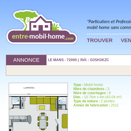
"Particuliers et Profess
mobil home sans commi
TROUVER
VE
ANNONCE
LE MANS - 72000 | Réf. : G3SH3KZC
Type :
Mobil home
Nbre de chambres :
3
Nbre de couchages :
8
Dim. :
10.76m x 4m (43.04 m²)
Type de toiture :
2 pentes
Année de fabrication :
2011