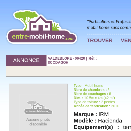
"Particuliers et Profess
mobil home sans commi
TROUVER
VE
VALDEBLORE - 06420 | Réf. :
ANNONCE
8CCDAGQH
Type :
Mobil home
Nbre de chambres :
3
Nbre de couchages :
8
Dim. :
10.5m x 4m (42 m²)
Type de toiture :
2 pentes
Année de fabrication :
2010
Marque :
IRM
Modèle :
Hacienda
Equipement(s) :
terr