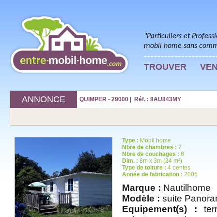
"Particuliers et Profess
mobil home sans commi
TROUVER
VE
ANNONCE
QUIMPER - 29000 | Réf. : 8AU843MY
Type :
Mobil home
Nbre de chambres :
2
Nbre de couchages :
8
Dim. :
8m x 3m (24 m²)
Type de toiture :
4 pentes
Année de fabrication :
2005
Marque :
Nautilhome
Modèle :
suite Panora
Equipement(s) :
terr