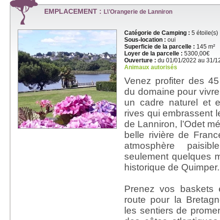
EMPLACEMENT :
L\'Orangerie de Lanniron
Catégorie de Camping :
5 étoile(s)
Sous-location :
oui
Superficie de la parcelle :
145 m²
Loyer de la parcelle :
5300,00€
Ouverture :
du 01/01/2022 au 31/1
Animaux autorisés
Venez profiter des 4
du domaine pour vivre
un cadre naturel et 
rives qui embrassent l
de Lanniron, l’Odet mér
belle rivière de Franc
atmosphère paisib
seulement quelques mi
historique de Quimper.
Prenez vos baskets 
route pour la Bretag
les sentiers de prome