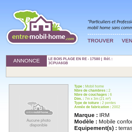
"Particuliers et Profess
mobil home sans commi
TROUVER
VE
LE BOIS PLAGE EN RE - 17580 | Réf. :
ANNONCE
3CPUA6GB
Type :
Mobil home
Nbre de chambres :
2
Nbre de couchages :
6
Dim. :
7m x 3m (21 m²)
Type de toiture :
2 pentes
Année de fabrication :
2002
Marque :
IRM
Modèle :
Mobile confor
Equipement(s) :
terras