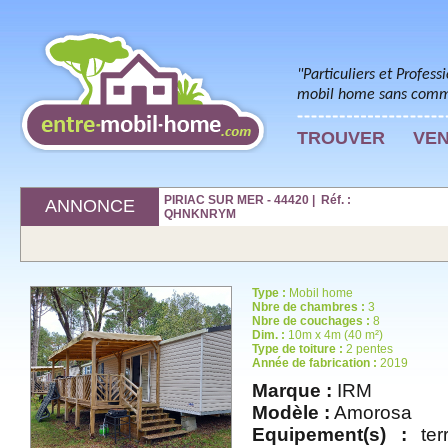
"Particuliers et Profess
mobil home sans commi
TROUVER
VE
PIRIAC SUR MER - 44420 | Réf. :
ANNONCE
QHNKNRYM
Type :
Mobil home
Nbre de chambres :
3
Nbre de couchages :
8
Dim. :
10m x 4m (40 m²)
Type de toiture :
2 pentes
Année de fabrication :
2019
Marque :
IRM
Modèle :
Amorosa
Equipement(s) :
terr