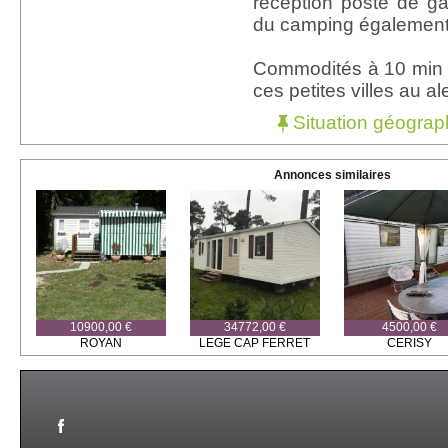
réception poste de ga
du camping également
Commodités à 10 min 
ces petites villes au al
Situation géograp
Annonces similaires
10900,00 €
34772,00 €
4500,00 €
ROYAN
LEGE CAP FERRET
CERISY