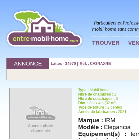
"Particuliers et Profess
mobil home sans commi
TROUVER
VE
ANNONCE
Lattes - 34970 | Réf. : CV3RAXRB
Type :
Mobil home
Nbre de chambres :
2
Nbre de couchages :
6
Dim. :
8m x 4m (32 m²)
Type de toiture :
2 pentes
Année de fabrication :
2021
Marque :
IRM
Modèle :
Elegancia
Equipement(s) :
terr