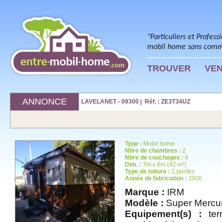
"Particuliers et Profess
mobil home sans commi
TROUVER
VE
ANNONCE
LAVELANET - 09300 | Réf. : ZE3T34UZ
Type :
Mobil home
Nbre de chambres :
2
Nbre de couchages :
6
Dim. :
7m x 6m (42 m²)
Type de toiture :
2 pentes
Année de fabrication :
2006
Marque :
IRM
Modèle :
Super Mercu
Equipement(s) :
terr