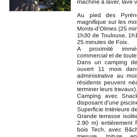
machine à laver, lave va
Au pied des Pyré
magnifique sur les mo
Monts-d'Olmes (25 min
1h30 de Toulouse, 1h
25 minutes de Foix.
A proximité immé
commercial et de tout
Dans un camping de 
ouvert 11 mois dans
administrative au mo
résidents peuvent né
terminer leurs travaux)
Camping avec Snack
disposant d'une piscin
Superficie Intérieure d
Grande terrasse isolée
2.90 m) entièrement 
bois Tech, avec Bâc
mesure, toiture en