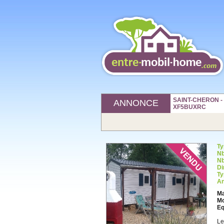
SAINT-CHERON - 9
ANNONCE
XF5BUXRC
Ty
Nb
Nb
Di
Ty
An
Ma
Mo
Eq
Le