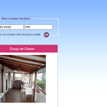
Mon compte Vendeur
er un compte
|
Mot de passe oublié
Coup de Coeur