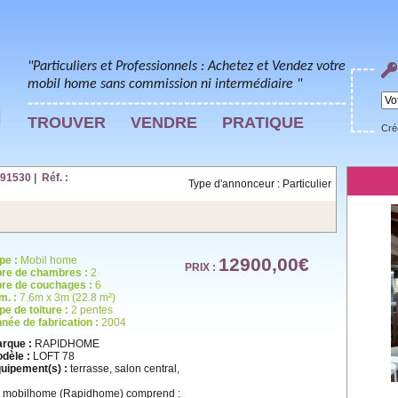
"Particuliers et Professionnels : Achetez et Vendez votre
mobil home sans commission ni intermédiaire "
TROUVER
VENDRE
PRATIQUE
Cré
1530 | Réf. :
Type d'annonceur : Particulier
pe :
Mobil home
12900,00€
PRIX :
re de chambres :
2
re de couchages :
6
m. :
7.6m x 3m (22.8 m²)
pe de toiture :
2 pentes
née de fabrication :
2004
rque :
RAPIDHOME
dèle :
LOFT 78
uipement(s) :
terrasse, salon central,
 mobilhome (Rapidhome) comprend :