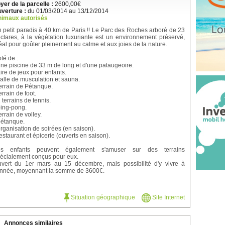
yer de la parcelle :
2600,00€
verture :
du 01/03/2014 au 13/12/2014
imaux autorisés
 petit paradis à 40 km de Paris !! Le Parc des Roches arboré de 23
ctares, à la végétation luxuriante est un environnement préservé,
éal pour goûter pleinement au calme et aux joies de la nature.
té de :
une piscine de 33 m de long et d'une pataugeoire.
aire de jeux pour enfants.
salle de musculation et sauna.
terrain de Pétanque.
terrain de foot.
2 terrains de tennis.
ping-pong.
terrain de volley.
pétanque.
organisation de soirées (en saison).
restaurant et épicerie (ouverts en saison).
es enfants peuvent également s'amuser sur des terrains
écialement conçus pour eux.
vert du 1er mars au 15 décembre, mais possibilité d'y vivre à
année, moyennant la somme de 3600€.
Situation géographique
Site Internet
Annonces similaires