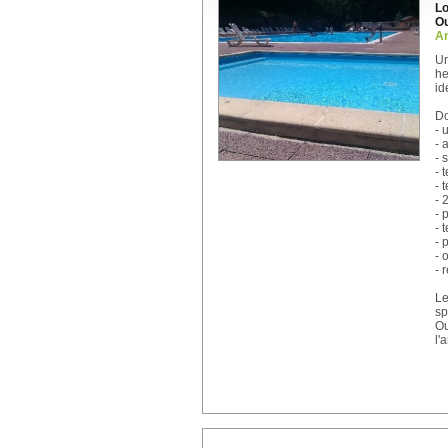
Lo
Ou
An
Un
he
id
Do
- 
- 
- 
- 
- 
- 
- 
- 
- 
- 
- 
L
sp
Ou
l'