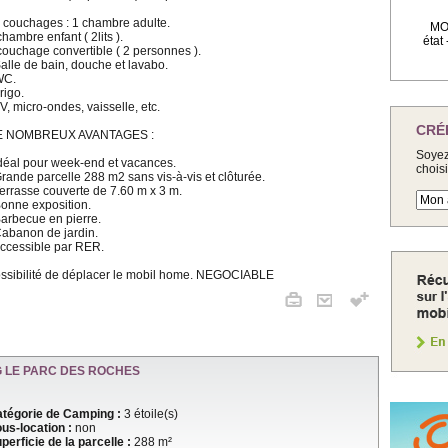
6 couchages : 1 chambre adulte.
MOB
chambre enfant ( 2lits ).
état
couchage convertible ( 2 personnes ).
Salle de bain, douche et lavabo.
WC.
Frigo.
TV, micro-ondes, vaisselle, etc.
CRÉ
E NOMBREUX AVANTAGES :
Soyez
Idéal pour week-end et vacances.
chois
Grande parcelle 288 m2 sans vis-à-vis et clôturée.
Terrasse couverte de 7.60 m x 3 m.
Bonne exposition.
Barbecue en pierre.
Cabanon de jardin.
Accessible par RER.
ssibilité de déplacer le mobil home. NEGOCIABLE
 LE PARC DES ROCHES
tégorie de Camping :
3 étoile(s)
us-location :
non
perficie de la parcelle :
288 m²