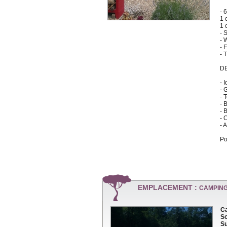
- 
1 
1 
- 
- 
- 
- 
D
- 
- 
- 
- 
- 
- 
- 
Po
EMPLACEMENT :
CAMPING
Ca
So
Su