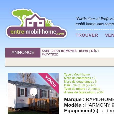
"Particuliers et Profess
mobil home sans commi
TROUVER
VE
SAINT-JEAN-de-MONTS - 85160 | Réf. :
ANNONCE
FKYVYD2Z
Type :
Mobil home
Nbre de chambres :
2
Nbre de couchages :
6
Dim. :
9m x 3m (27 m²)
Type de toiture :
2 pentes
Année de fabrication :
2004
Marque :
RAPIDHOM
Modèle :
HARMONY 9
Equipement(s) :
terr