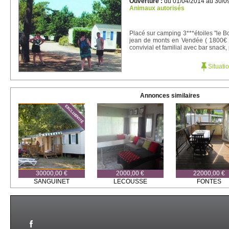
Ouverture :
du 01/04/2014 au 30/0
Animaux autorisés
Placé sur camping 3***étoiles "le B
jean de monts en Vendée ( 1800€ à
convivial et familial avec bar snack, 
Situati
Annonces similaires
30000,00 €
2000,00 €
22000,00 €
SANGUINET
LECOUSSE
FONTES