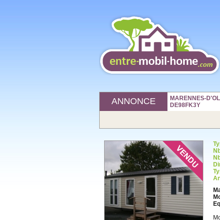
MARENNES-D'OLER
ANNONCE
DE98FK3Y
Ty
Nb
Nb
Di
Ty
An
Ma
Mo
Eq
Mo