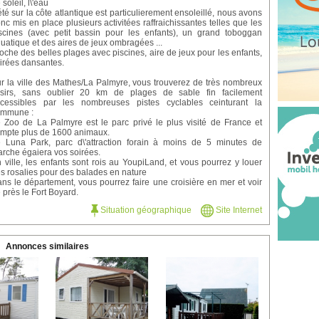
 soleil, l\'eau
été sur la côte atlantique est particulierement ensoleillé, nous avons
nc mis en place plusieurs activitées raffraichissantes telles que les
scines (avec petit bassin pour les enfants), un grand toboggan
uatique et des aires de jeux ombragées ...
oche des belles plages avec piscines, aire de jeux pour les enfants,
irées dansantes.
r la ville des Mathes/La Palmyre, vous trouverez de très nombreux
isirs, sans oublier 20 km de plages de sable fin facilement
cessibles par les nombreuses pistes cyclables ceinturant la
ommune :
 Zoo de La Palmyre est le parc privé le plus visité de France et
mpte plus de 1600 animaux.
 Luna Park, parc d\'attraction forain à moins de 5 minutes de
rche égaiera vos soirées.
 ville, les enfants sont rois au YoupiLand, et vous pourrez y louer
s rosalies pour des balades en nature
ns le département, vous pourrez faire une croisière en mer et voir
 près le Fort Boyard.
Situation géographique
Site Internet
Annonces similaires