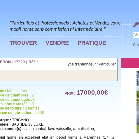
"Particuliers et Professionnels : Achetez et Vendez votre
mobil home sans commission ni intermédiaire "
TROUVER
VENDRE
PRATIQUE
Cré
ON - 17320 | Réf. :
Type d'annonceur : Particulier
pe :
Mobil home
17000,00€
PRIX :
re de chambres :
2
re de couchages :
6
m. :
8m x 4m (32 m²)
pe de toiture :
2 pentes
née de fabrication :
2008
rque :
TRIGANO
dèle :
BASTIDE 33 LUXE
uipement(s) :
salon central, lave vaisselle, climatisation,
bil home en excellent état en dépôt vente à Marennes (17). 2