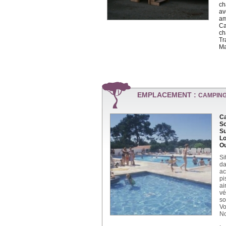
ch
av
am
Ca
ch
Tr
Ma
EMPLACEMENT :
CAMPING
Ca
So
Su
Lo
Ou
Si
da
ac
pi
ai
vé
so
Vo
No