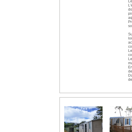
Le
L’
do
pi
aq
Pr
so
Su
lo
ac
c
Le
co
Le
ma
En
de
Da
de