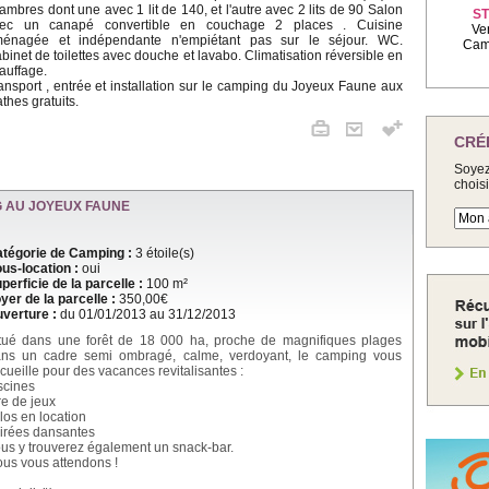
ambres dont une avec 1 lit de 140, et l'autre avec 2 lits de 90 Salon
ST
ec un canapé convertible en couchage 2 places . Cuisine
Ve
énagée et indépendante n'empiétant pas sur le séjour. WC.
Camp
binet de toilettes avec douche et lavabo. Climatisation réversible en
auffage.
ansport , entrée et installation sur le camping du Joyeux Faune aux
thes gratuits.
CRÉ
Soyez
chois
 AU JOYEUX FAUNE
tégorie de Camping :
3 étoile(s)
us-location :
oui
perficie de la parcelle :
100 m²
yer de la parcelle :
350,00€
verture :
du 01/01/2013 au 31/12/2013
tué dans une forêt de 18 000 ha, proche de magnifiques plages
ns un cadre semi ombragé, calme, verdoyant, le camping vous
cueille pour des vacances revitalisantes :
scines
re de jeux
los en location
irées dansantes
us y trouverez également un snack-bar.
us vous attendons !