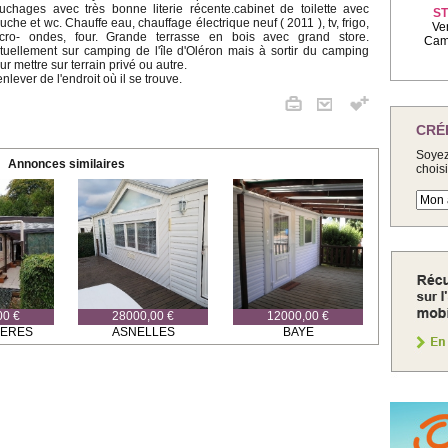
uchages avec très bonne literie récente.cabinet de toilette avec
ST
uche et wc. Chauffe eau, chauffage électrique neuf ( 2011 ), tv, frigo,
Ve
cro- ondes, four. Grande terrasse en bois avec grand store.
Camp
tuellement sur camping de l'île d'Oléron mais à sortir du camping
ur mettre sur terrain privé ou autre.
enlever de l'endroit où il se trouve.
CRÉ
Soyez
Annonces similaires
chois
00 €
28000,00 €
12000,00 €
IERES
ASNELLES
BAYE