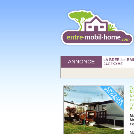
LA BREE-les-BAINS
ANNONCE
24G2KXMZ
Ty
Nb
Nb
Di
Ty
An
Ma
Mo
Eq
Mo