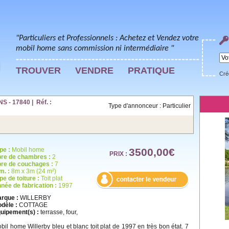
"Particuliers et Professionnels : Achetez et Vendez votre
mobil home sans commission ni intermédiaire "
TROUVER
VENDRE
PRATIQUE
Cré
 - 17840 | Réf. :
Type d'annonceur : Particulier
pe :
Mobil home
3500,00€
PRIX :
re de chambres :
2
re de couchages :
7
m. :
8m x 3m (24 m²)
pe de toiture :
Toit plat
née de fabrication :
1997
rque :
WILLERBY
dèle :
COTTAGE
uipement(s) :
terrasse, four,
bil home Willerby bleu et blanc toit plat de 1997 en très bon état. 7