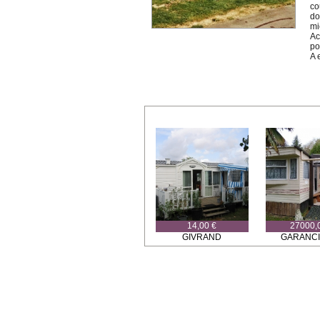
co
do
mi
Ac
po
A 
14,00 €
27000,
GIVRAND
GARANC