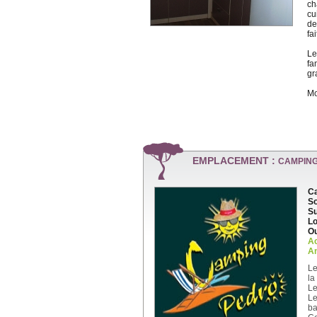
ch
cu
de
fa
Le
fa
gr
Mo
EMPLACEMENT :
CAMPIN
Ca
So
Su
Lo
Ou
A
An
Le
la
Le
Le
ba