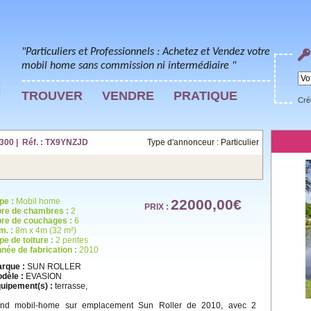
"Particuliers et Professionnels : Achetez et Vendez votre
mobil home sans commission ni intermédiaire "
TROUVER
VENDRE
PRATIQUE
Cré
00 | Réf. : TX9YNZJD
Type d'annonceur : Particulier
pe :
Mobil home
22000,00€
PRIX :
re de chambres :
2
re de couchages :
6
m. :
8m x 4m (32 m²)
pe de toiture :
2 pentes
née de fabrication :
2010
rque :
SUN ROLLER
dèle :
EVASION
uipement(s) :
terrasse,
nd mobil-home sur emplacement Sun Roller de 2010, avec 2