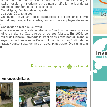
tte fille du sud, de naissance volcanique, à la fois chargée
histoire, résolument moderne et très nature, offre le meilleur de sa
lture méditerranéenne en 4 destinations.
 Cap d'Agde, c'est la station Capitale.
 quartiers, 10 ambiances
 Cap d'Agde se vit dans plusieurs quartiers. Ils ont chacun leur style
 leur atmosphère, entre pinèdes, lauriers roses et plages de sable
.
 Cap d'Agde d'hier à aujourd'hui
est une coulée de lave datant d'environ 1 million d'années qui est à
origine du site du Cap d'Agde et de ses falaises. En 1629, Le
rdinal de Richelieu envisage la création du grand port qui manque
 royaume de France sur le Golfe du Lion. Sa mort en 1642 retarde
s travaux qui sont abandonnés en 1651. Mais pas le rêve d'un grand
ort…
Situation géographique
Site Internet
Annonces similaires