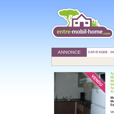
ANNONCE
CAP-D'AGDE - 343
Ty
Nb
Nb
Di
Ty
An
Ma
Mo
Eq
Ve