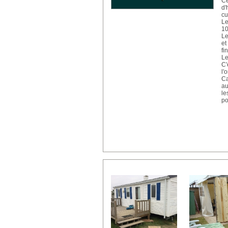
Ce
d'
cu
Le
10
Le
et
fin
Le
C'
l'
Ca
au
le
p