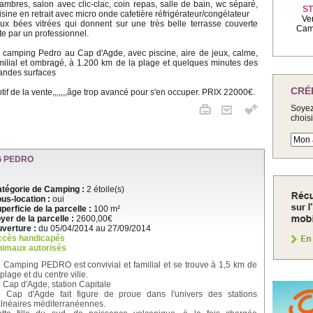
ambres, salon avec clic-clac, coin repas, salle de bain, wc séparé,
ST
isine en retrait avec micro onde cafetière réfrigérateur/congélateur
Ve
ux bées vitrées qui donnent sur une très belle terrasse couverte
Camp
ite par un professionnel.
 camping Pedro au Cap d'Agde, avec piscine, aire de jeux, calme,
milial et ombragé, à 1.200 km de la plage et quelques minutes des
andes surfaces
CRÉ
tif de la vente,,,,,,,âge trop avancé pour s'en occuper. PRIX 22000€.
Soyez
chois
G PEDRO
tégorie de Camping :
2 étoile(s)
us-location :
oui
perficie de la parcelle :
100 m²
yer de la parcelle :
2600,00€
verture :
du 05/04/2014 au 27/09/2014
ccès handicapés
imaux autorisés
 Camping PEDRO est convivial et familial et se trouve à 1,5 km de
 plage et du centre ville.
 Cap d'Agde, station Capitale
 Cap d'Agde fait figure de proue dans l'univers des stations
lnéaires méditerranéennes.