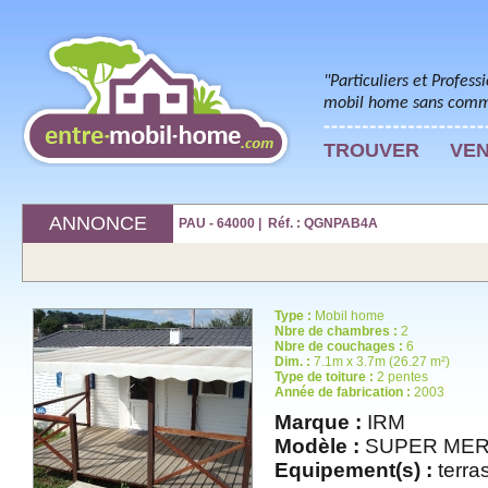
"Particuliers et Profess
mobil home sans commi
TROUVER
VE
ANNONCE
PAU - 64000 | Réf. : QGNPAB4A
Type :
Mobil home
Nbre de chambres :
2
Nbre de couchages :
6
Dim. :
7.1m x 3.7m (26.27 m²)
Type de toiture :
2 pentes
Année de fabrication :
2003
Marque :
IRM
Modèle :
SUPER ME
Equipement(s) :
terras