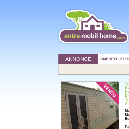
ANNONCE
GIMBRETT - 6737
Ty
Nb
Nb
Di
Ty
An
Ma
Mo
Eq
Pa