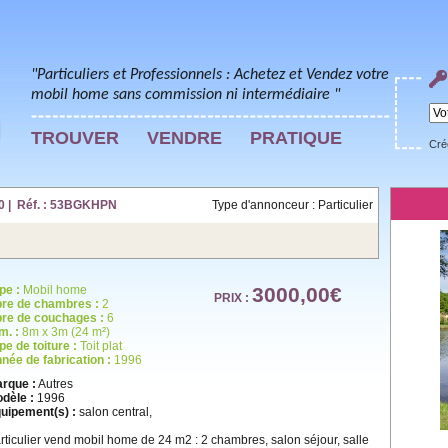
"Particuliers et Professionnels : Achetez et Vendez votre
mobil home sans commission ni intermédiaire "
TROUVER
VENDRE
PRATIQUE
Cré
0 | Réf. : 53BGKHPN
Type d'annonceur : Particulier
pe :
Mobil home
3000,00€
PRIX :
re de chambres :
2
re de couchages :
6
m. :
8m x 3m (24 m²)
pe de toiture :
Toit plat
née de fabrication :
1996
rque :
Autres
dèle :
1996
uipement(s) :
salon central,
rticulier vend mobil home de 24 m2 : 2 chambres, salon séjour, salle