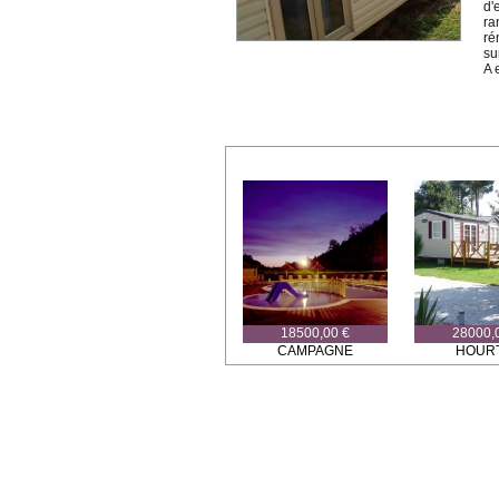
d'
ra
ré
su
A 
18500,00 €
28000,
CAMPAGNE
HOUR