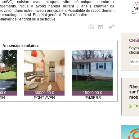
eau/WC, cuisine avec plaques vitro céramique, nombreux
ST
ngements. Nous y avons habiter durant 3 ans ( chantier de
Ve
novation dans notre maison principale ). Possibilité de raccordement
Camp
r chauffage central. Bon état général. Prix à débattre.
enlever de l'endroit où il se trouve.
CRÉ
Annonces similaires
Soyez
chois
00 €
30000,00 €
15000,00 €
TIN
PONT-AVEN
PAMIERS