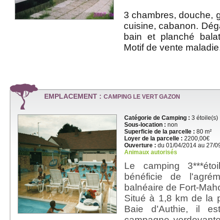
3 chambres, douche, gr
cuisine, cabanon. Dégâ
bain et planché bala
Motif de vente maladie
EMPLACEMENT :
CAMPING LE VERT GAZON
Catégorie de Camping :
3 étoile(s)
Sous-location :
non
Superficie de la parcelle :
80 m²
Loyer de la parcelle :
2200,00€
Ouverture :
du 01/04/2014 au 27/0
Animaux autorisés
Le camping 3***éto
bénéficie de l'agré
balnéaire de Fort-Mah
Situé à 1,8 km de la 
Baie d'Authie, il e
campagne verdoyante q