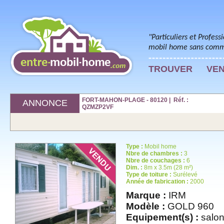
"Particuliers et Profess
mobil home sans commi
TROUVER
VE
FORT-MAHON-PLAGE - 80120 | Réf. :
ANNONCE
QZMZP2VF
Type :
Mobil home
Nbre de chambres :
3
Nbre de couchages :
6
Dim. :
8m x 3.5m (28 m²)
Type de toiture :
Surélevé
Année de fabrication :
2000
Marque :
IRM
Modèle :
GOLD 960
Equipement(s) :
salon 