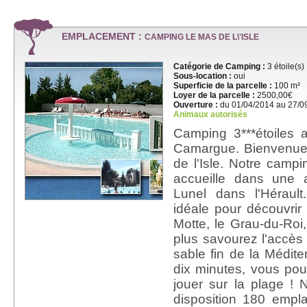
EMPLACEMENT :
CAMPING LE MAS DE L\'ISLE
Catégorie de Camping :
3 étoile(s)
Sous-location :
oui
Superficie de la parcelle :
100 m²
Loyer de la parcelle :
2500,00€
Ouverture :
du 01/04/2014 au 27/0
Animaux autorisés
Camping 3***étoiles 
Camargue. Bienvenu
de l'Isle. Notre campin
accueille dans une 
Lunel dans l'Hérault
idéale pour découvrir 
Motte, le Grau-du-Roi
plus savourez l'accès
sable fin de la Médit
dix minutes, vous po
jouer sur la plage !
disposition 180 empl