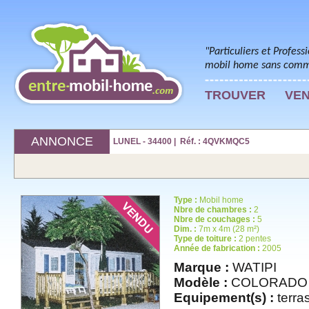
"Particuliers et Profess
mobil home sans commi
TROUVER
VE
ANNONCE
LUNEL - 34400 | Réf. : 4QVKMQC5
Type :
Mobil home
Nbre de chambres :
2
Nbre de couchages :
5
Dim. :
7m x 4m (28 m²)
Type de toiture :
2 pentes
Année de fabrication :
2005
Marque :
WATIPI
Modèle :
COLORADO
Equipement(s) :
terras