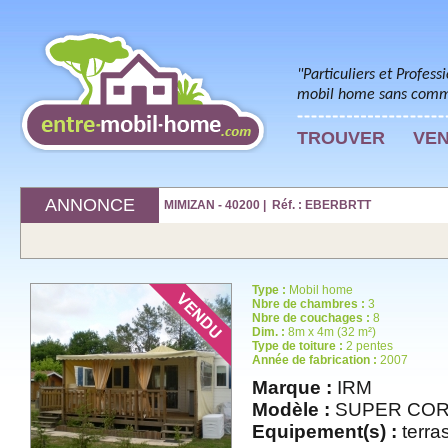
"Particuliers et Profess
mobil home sans commi
TROUVER
VE
ANNONCE
MIMIZAN - 40200 | Réf. : EBERBRTT
Type :
Mobil home
Nbre de chambres :
3
Nbre de couchages :
8
Dim. :
8m x 4m (32 m²)
Type de toiture :
2 pentes
Année de fabrication :
2007
Marque :
IRM
Modèle :
SUPER COR
Equipement(s) :
terras