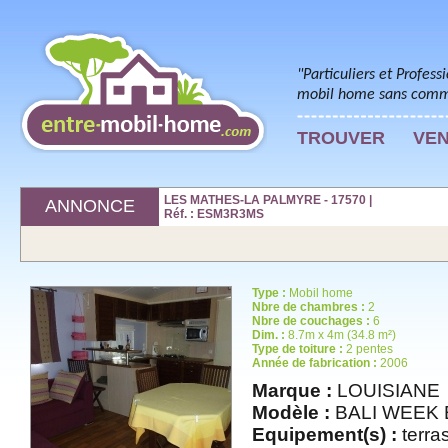
"Particuliers et Profess
mobil home sans commi
TROUVER
VE
LES MATHES-LA PALMYRE - 17570 |
ANNONCE
Réf. : ESM3R3MS
Type :
Mobil home
Nbre de chambres :
2
Nbre de couchages :
6
Dim. :
8.7m x 4m (34.8 m²)
Type de toiture :
2 pentes
Année de fabrication :
2006
Marque :
LOUISIANE
Modèle :
BALI WEEK
Equipement(s) :
terras