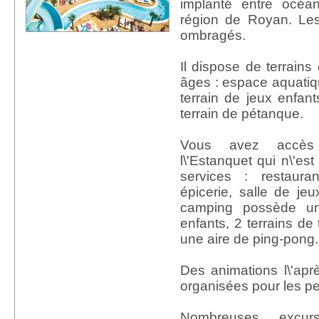
implanté entre océa
région de Royan. Le
ombragés.
Il dispose de terrains
âges : espace aquatiqu
terrain de jeux enfants
terrain de pétanque.
Vous avez accè
l\'Estanquet qui n\'es
services : restauran
épicerie, salle de jeu
camping possède un
enfants, 2 terrains de 
une aire de ping-pong.
Des animations l\'aprè
organisées pour les pet
Nombreuses excur