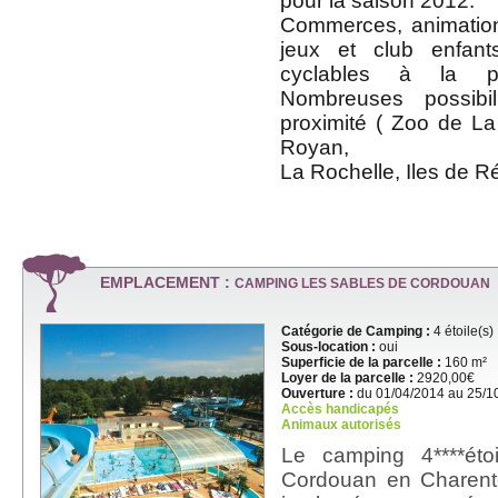
pour la saison 2012.
Commerces, animations
jeux et club enfan
cyclables à la p
Nombreuses possibil
proximité ( Zoo de L
Royan,
La Rochelle, Iles de R
EMPLACEMENT :
CAMPING LES SABLES DE CORDOUAN
Catégorie de Camping :
4 étoile(s)
Sous-location :
oui
Superficie de la parcelle :
160 m²
Loyer de la parcelle :
2920,00€
Ouverture :
du 01/04/2014 au 25/1
Accès handicapés
Animaux autorisés
Le camping 4****ét
Cordouan en Charente