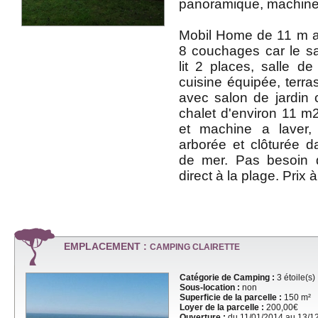
panoramique, machine à
Mobil Home de 11 m 
8 couchages car le s
lit 2 places, salle de
cuisine équipée, terr
avec salon de jardin
chalet d'environ 11 m2
et machine a laver, 
arborée et clôturée 
de mer. Pas besoin 
direct à la plage. Prix 
EMPLACEMENT :
CAMPING CLAIRETTE
Catégorie de Camping :
3 étoile(s)
Sous-location :
non
Superficie de la parcelle :
150 m²
Loyer de la parcelle :
200,00€
Ouverture :
du 11/01/2014 au 13/1