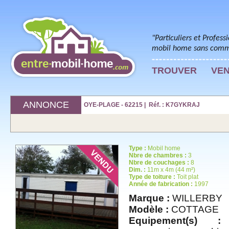
"Particuliers et Profess
mobil home sans commi
TROUVER
VE
ANNONCE
OYE-PLAGE - 62215 | Réf. : K7GYKRAJ
Type :
Mobil home
Nbre de chambres :
3
Nbre de couchages :
8
Dim. :
11m x 4m (44 m²)
Type de toiture :
Toit plat
Année de fabrication :
1997
Marque :
WILLERBY
Modèle :
COTTAGE
Equipement(s) :
t