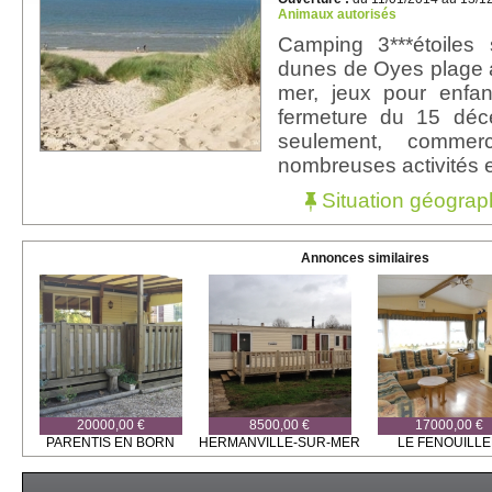
Animaux autorisés
Camping 3***étoiles
dunes de Oyes plage a
mer, jeux pour enfan
fermeture du 15 déc
seulement, commer
nombreuses activités e
Situation géograp
Annonces similaires
20000,00 €
8500,00 €
17000,00 €
PARENTIS EN BORN
HERMANVILLE-SUR-MER
LE FENOUILL