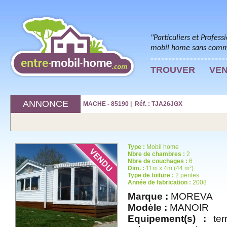
"Particuliers et Profess
mobil home sans commi
TROUVER
VE
ANNONCE
MACHE - 85190 | Réf. : TJA26JGX
Type :
Mobil home
Nbre de chambres :
2
Nbre de couchages :
6
Dim. :
11m x 4m (44 m²)
Type de toiture :
2 pentes
Année de fabrication :
2008
Marque :
MOREVA
Modèle :
MANOIR
Equipement(s) :
terr