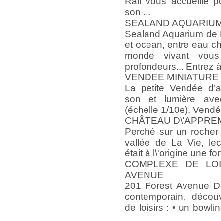
Rail vous accueille 
son ...
SEALAND AQUARIU
Sealand Aquarium de 
et ocean, entre eau ch
monde vivant vous
profondeurs... Entrez à 
VENDEE MINIATURE
La petite Vendée d’a
son et lumière av
(échelle 1/10e). Vendée
CHÂTEAU D\'APPR
Perché sur un rocher
vallée de La Vie, le
était à l\'origine une for
COMPLEXE DE LOI
AVENUE
201 Forest Avenue D
contemporain, décou
de loisirs : • un bowli
...