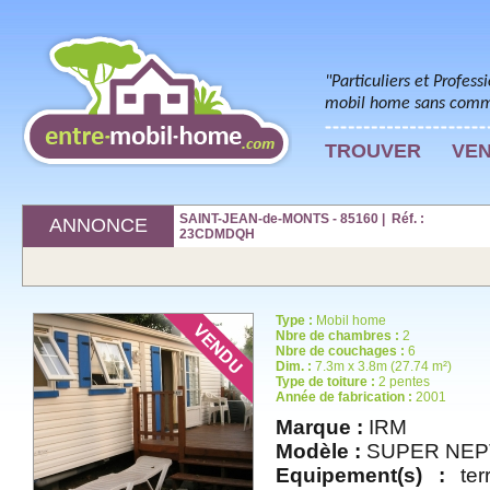
"Particuliers et Profess
mobil home sans commi
TROUVER
VE
SAINT-JEAN-de-MONTS - 85160 | Réf. :
ANNONCE
23CDMDQH
Type :
Mobil home
Nbre de chambres :
2
Nbre de couchages :
6
Dim. :
7.3m x 3.8m (27.74 m²)
Type de toiture :
2 pentes
Année de fabrication :
2001
Marque :
IRM
Modèle :
SUPER NEP
Equipement(s) :
terr